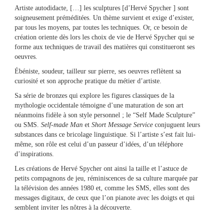
Artiste autodidacte, […] les sculptures [d’Hervé Spycher ] sont
soigneusement préméditées. Un thème survient et exige d’exister,
par tous les moyens, par toutes les techniques. Or, ce besoin de
création oriente dès lors les choix de vie de Hervé Spycher qui se
forme aux techniques de travail des matières qui constitueront ses
oeuvres.
Ébéniste, soudeur, tailleur sur pierre, ses oeuvres reflètent sa
curiosité et son approche pratique du métier d’artiste.
Sa série de bronzes qui explore les figures classiques de la
mythologie occidentale témoigne d’une maturation de son art
néanmoins fidèle à son style personnel ; le “Self Made Sculpture”
ou SMS. ​
Self-made Man
​et
Short Message Service
conjuguent leurs
substances dans ce bricolage linguistique. Si l’artiste s’est fait lui-
même, son rôle est celui d’un passeur d’idées, d’un téléphore
d’inspirations.
Les créations de Hervé Spycher ont ainsi la taille et l’astuce de
petits compagnons de jeu, réminiscences de sa culture marquée par
la télévision des années 1980 et, comme les SMS, elles sont des
messages digitaux, de ceux que l’on pianote avec les doigts et qui
semblent inviter les nôtres à la découverte.