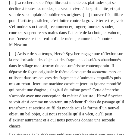
[…]La recherche de l’équilibre est une de ces platitudes qui se
décline à toutes les modes, du savoir-vivre à la spiritualité, et qui
semble se complaire à oublier ses origines. […] trouver l’équilibre,
pour l’artiste plasticien, c’est lutter contre la gravité terrestre ; voir
s’effondrer son travail, recommencer, rogner, tourner, souder,
courber, suspendre ses mains dans l’attente de la chute, et vaincre,
car l’oeuvre se tient enfin d’elle-même, comme le démontre
M.Newton.
[…] Artiste de son temps, Hervé Spycher engage une réflexion sur
la revalorisation des objets et des fragments obsolètes abandonnés
dans le sillage monstrueux du consumérisme contemporain. Il
dépasse de façon originale le thème classique du ​
memento mori
en
utilisant dans ses oeuvres des fragments d’animaux empaillés puis
mis au rebut. Jeter une machine cassée et jeter un iguane momifié
qui ornait une étagère ; s’agit-il du même geste? Cette démarche
s’accorde avec une conception du métier d’artiste ; Hervé Spycher
se voit ainsi comme un vecteur, un pêcheur d’idées de passage qu’il
transforme et restitue au fil du monde sous la forme d’un nouvel
objet, un bel objet, qui nous rappelle qu’il a vécu, qu’il peut
d’exister autrement et à qui nous pouvons donner une seconde
chance.